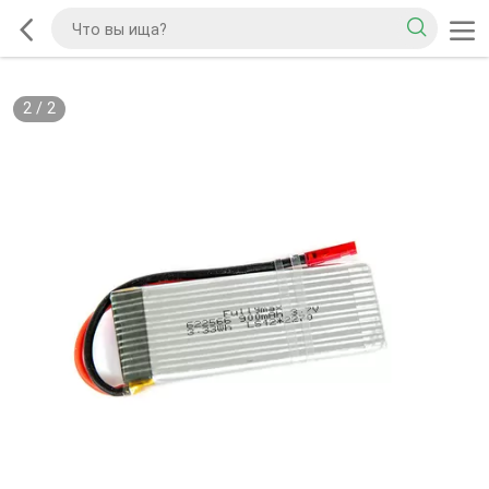
2
/
2