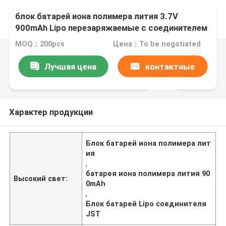
блок батарей иона полимера лития 3.7V
900mAh Lipo перезаряжаемые с соединителем
JST
MOQ：200pcs
Цена：To be negotiated
Лучшая цена
контактные
данные
Характер продукции
Блок батарей иона полимера лит
ия
,
батарея иона полимера лития 90
Высокий свет:
0mAh
,
Блок батарей Lipo соединителя
JST