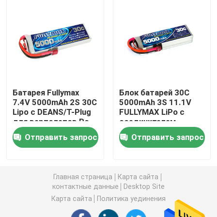
Частная батарея трутня Hobbyist
Аварийная батарея стартера автомобиля
Батарея модели RC
Батарея Fullymax
Блок батарей 30C
7.4V 5000mAh 2S 30C
5000mAh 3S 11.1V
Lipo с DEANS/T-Plug
FULLYMAX LiPo с
Липо-гоночная батарея
для вертолетов Rc
соединителем
автомобилей RC
деканов для
Отправить запрос
Отправить запрос
нитро
автомобилей RC,
Батарея самолета RC
воздушных судн RC,
вертолетов RC
Главная страница
Карта сайта
Автомобильный аккумулятор RC
контактные данные
Desktop Site
Карта сайта
Политика уединения
батарея игрушек