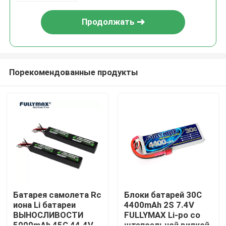
Продолжать
Порекомендованные продукты
Главная страница
Продукция
Батарея самолета Rc
Блоки батарей 30C
иона Li батареи
4400mAh 2S 7.4V
ВЫНОСЛИВОСТИ
FULLYMAX Li-po со
О Компании
5000mAh 45C 44.4V
штепсельной вилкой