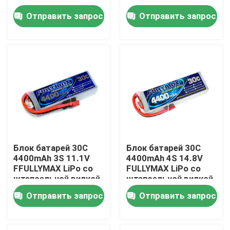
12S LiPo
t для самолета Heli
Отправить запрос
Отправить запрос
тележки шлюпки
Наша фабрика
автомобиля RC
контроль качества
контактные данные
Новости
Блок батарей 30C
Блок батарей 30C
4400mAh 3S 11.1V
4400mAh 4S 14.8V
Электрическая авиационная батарея
FFULLYMAX LiPo со
FULLYMAX LiPo со
штепсельной вилкой
штепсельной вилкой
t для автомобилей
t для автомобилей
Батарея трутня UAV
Отправить запрос
Отправить запрос
RC, воздушных судн
RC, воздушных судн
RC, вертолетов RC,
RC, RC Heli
конкуренции F3A
Коммерчески батарея трутня